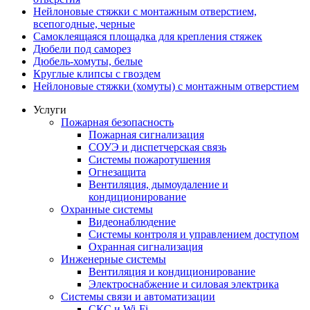
Нейлоновые стяжки с монтажным отверстием,
всепогодные, черные
Самоклеящаяся площадка для крепления стяжек
Дюбели под саморез
Дюбель-хомуты, белые
Круглые клипсы с гвоздем
Нейлоновые стяжки (хомуты) с монтажным отверстием
Услуги
Пожарная безопасность
Пожарная сигнализация
СОУЭ и диспетчерская связь
Системы пожаротушения
Огнезащита
Вентиляция, дымоудаление и
кондиционирование
Охранные системы
Видеонаблюдение
Системы контроля и управлением доступом
Охранная сигнализация
Инженерные системы
Вентиляция и кондиционирование
Электроснабжение и силовая электрика
Системы связи и автоматизации
СКС и Wi-Fi