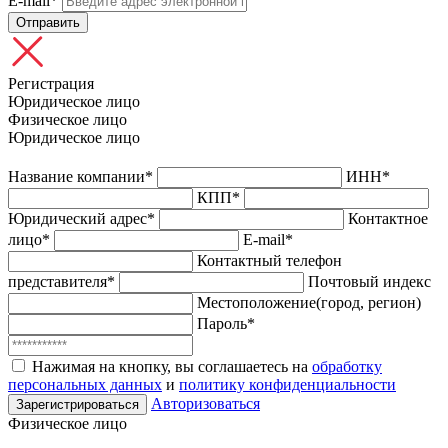
E-mail*
Отправить
Регистрация
Юридическое лицо
Физическое лицо
Юридическое лицо
Название компании*
ИНН*
КПП*
Юридический адрес*
Контактное
лицо*
E-mail*
Контактный телефон
представителя*
Почтовый индекс
Местоположение(город, регион)
Пароль*
Нажимая на кнопку, вы соглашаетесь на
обработку
персональных данных
и
политику конфиденциальности
Авторизоваться
Зарегистрироваться
Физическое лицо