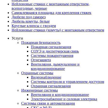
Нейлоновые стяжки с монтажным отверстием,
всепогодные, черные
Самоклеящаяся площадка для крепления стяжек
Дюбели под саморез
Дюбель-хомуты, белые
Круглые клипсы с гвоздем
Нейлоновые стяжки (хомуты) с монтажным отверстием
Услуги
Пожарная безопасность
Пожарная сигнализация
СОУЭ и диспетчерская связь
Системы пожаротушения
Огнезащита
Вентиляция, дымоудаление и
кондиционирование
Охранные системы
Видеонаблюдение
Системы контроля и управлением доступом
Охранная сигнализация
Инженерные системы
Вентиляция и кондиционирование
Электроснабжение и силовая электрика
Системы связи и автоматизации
СКС и Wi-Fi