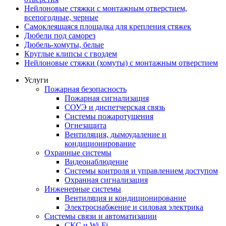
Нейлоновые стяжки с монтажным отверстием,
всепогодные, черные
Самоклеящаяся площадка для крепления стяжек
Дюбели под саморез
Дюбель-хомуты, белые
Круглые клипсы с гвоздем
Нейлоновые стяжки (хомуты) с монтажным отверстием
Услуги
Пожарная безопасность
Пожарная сигнализация
СОУЭ и диспетчерская связь
Системы пожаротушения
Огнезащита
Вентиляция, дымоудаление и
кондиционирование
Охранные системы
Видеонаблюдение
Системы контроля и управлением доступом
Охранная сигнализация
Инженерные системы
Вентиляция и кондиционирование
Электроснабжение и силовая электрика
Системы связи и автоматизации
СКС и Wi-Fi