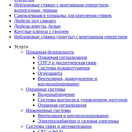
Нейлоновые стяжки с монтажным отверстием,
всепогодные, черные
Самоклеящаяся площадка для крепления стяжек
Дюбели под саморез
Дюбель-хомуты, белые
Круглые клипсы с гвоздем
Нейлоновые стяжки (хомуты) с монтажным отверстием
Услуги
Пожарная безопасность
Пожарная сигнализация
СОУЭ и диспетчерская связь
Системы пожаротушения
Огнезащита
Вентиляция, дымоудаление и
кондиционирование
Охранные системы
Видеонаблюдение
Системы контроля и управлением доступом
Охранная сигнализация
Инженерные системы
Вентиляция и кондиционирование
Электроснабжение и силовая электрика
Системы связи и автоматизации
СКС и Wi-Fi