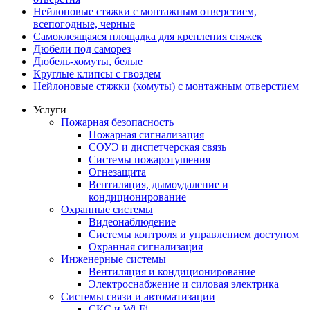
Нейлоновые стяжки с монтажным отверстием,
всепогодные, черные
Самоклеящаяся площадка для крепления стяжек
Дюбели под саморез
Дюбель-хомуты, белые
Круглые клипсы с гвоздем
Нейлоновые стяжки (хомуты) с монтажным отверстием
Услуги
Пожарная безопасность
Пожарная сигнализация
СОУЭ и диспетчерская связь
Системы пожаротушения
Огнезащита
Вентиляция, дымоудаление и
кондиционирование
Охранные системы
Видеонаблюдение
Системы контроля и управлением доступом
Охранная сигнализация
Инженерные системы
Вентиляция и кондиционирование
Электроснабжение и силовая электрика
Системы связи и автоматизации
СКС и Wi-Fi