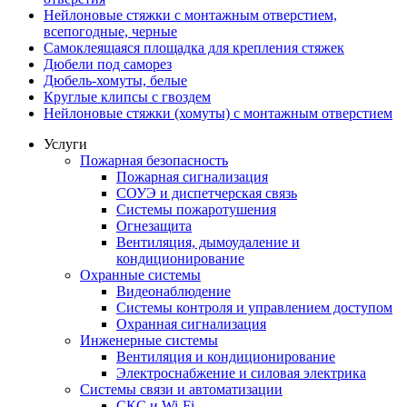
Нейлоновые стяжки с монтажным отверстием,
всепогодные, черные
Самоклеящаяся площадка для крепления стяжек
Дюбели под саморез
Дюбель-хомуты, белые
Круглые клипсы с гвоздем
Нейлоновые стяжки (хомуты) с монтажным отверстием
Услуги
Пожарная безопасность
Пожарная сигнализация
СОУЭ и диспетчерская связь
Системы пожаротушения
Огнезащита
Вентиляция, дымоудаление и
кондиционирование
Охранные системы
Видеонаблюдение
Системы контроля и управлением доступом
Охранная сигнализация
Инженерные системы
Вентиляция и кондиционирование
Электроснабжение и силовая электрика
Системы связи и автоматизации
СКС и Wi-Fi