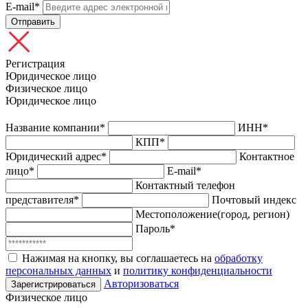
E-mail*
Отправить
Регистрация
Юридическое лицо
Физическое лицо
Юридическое лицо
Название компании*
ИНН*
КПП*
Юридический адрес*
Контактное
лицо*
E-mail*
Контактный телефон
представителя*
Почтовый индекс
Местоположение(город, регион)
Пароль*
Нажимая на кнопку, вы соглашаетесь на
обработку
персональных данных
и
политику конфиденциальности
Авторизоваться
Зарегистрироваться
Физическое лицо